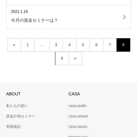
2021.1.19
今月の資金セミナーは？
«
1
…
3
4
5
6
7
8
9
»
ABOUT
CASA
私たちの想い
casa piatto
資金計画セミナー
casa amare
長期保証
casa basso