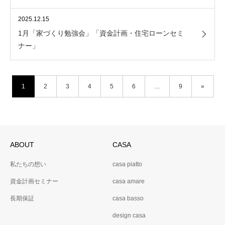
2025.12.15
1月「家づくり勉強会」「資金計画・住宅ローンセミ
ナー」
1
2
3
4
5
6
…
9
»
ABOUT
CASA
私たちの想い
casa piatto
資金計画セミナー
casa amare
長期保証
casa basso
design casa