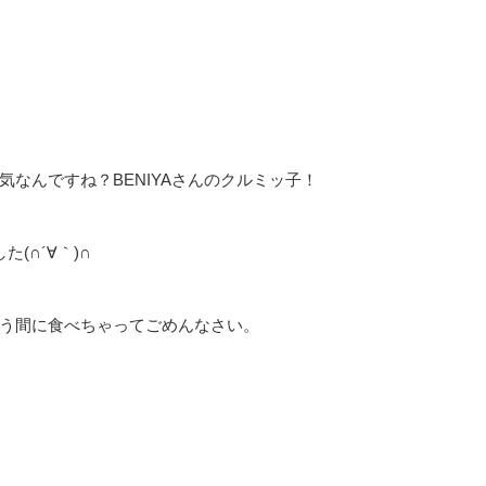
なんですね？BENIYAさんのクルミッ子！
(∩´∀｀)∩
う間に食べちゃってごめんなさい。