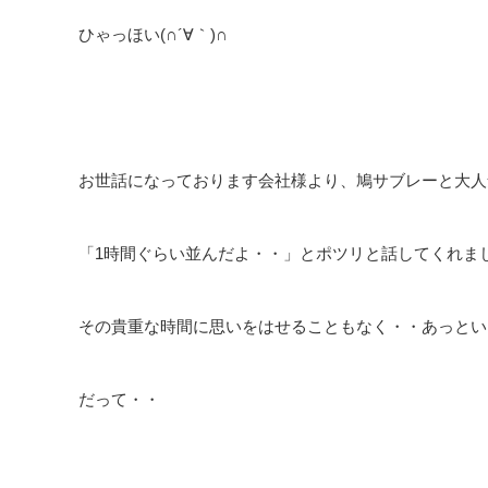
ひゃっほい(∩´∀｀)∩
お世話になっております会社様より、鳩サブレーと大人気
「1時間ぐらい並んだよ・・」とポツリと話してくれました
その貴重な時間に思いをはせることもなく・・あっとい
だって・・