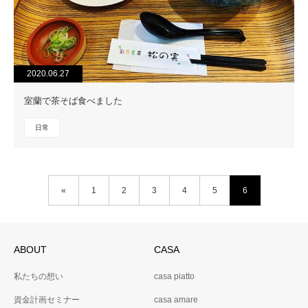
2020.06.27
室蘭で茶そば食べました
日常
«
1
2
3
4
5
6
ABOUT
CASA
私たちの想い
casa piatto
資金計画セミナー
casa amare